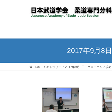
コ
ナ
ン
ビ
テ
ゲ
ン
ー
ツ
シ
へ
ョ
ス
ン
キ
に
2017年9
ッ
移
プ
動
HOME
ギャラリー
2017年9月8日 グローバルに求