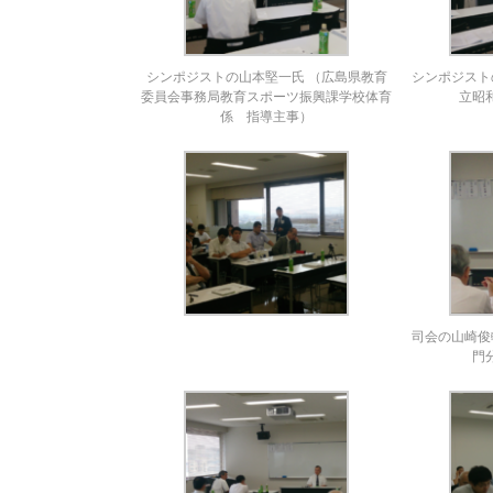
シンポジストの山本堅一氏 （広島県教育
シンポジスト
委員会事務局教育スポーツ振興課学校体育
立昭
係 指導主事）
司会の山崎俊
門