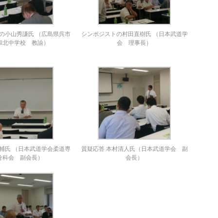
の小山秀謙氏 （広島県呉市
シンポジストの村田直樹氏 （日本武道学
和北中学校 教諭）
会 理事長）
輔氏 （日本武道学会柔道専
質疑応答 本村清人氏（日本武道学会 副
分科会 副会長）
会長）