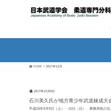
コ
ナ
ン
ビ
テ
ゲ
ン
ー
ツ
シ
へ
ョ
ス
ン
キ
に
ッ
移
プ
動
HOME
2017年12月
2017年12月6日
石川美久氏が地方青少年武道錬成大
平成29年9月9日（土）・10日（日）、事務局長